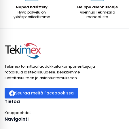
Nopea käsittely
Helppo asennusohje
Hyvä palvelu on
Asennus Tekimexillä
ykkösprioriteettimme
mahdollista
Tekimex toimittaa laadukkaita komponentteja ja
ratkaisuja lasiteollisuudelle. Keskitymme
luotettavuuteen ja asiantuntemukseen.
Seuraa meitä Facebookissa
Tietoa
Kauppaehdot
Navigointi