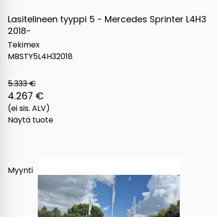
Lasitelineen tyyppi 5 - Mercedes Sprinter L4H3
2018-
Tekimex
MBSTY5L4H32018
5.333 €
4.267 €
(ei sis. ALV)
Näytä tuote
Myynti