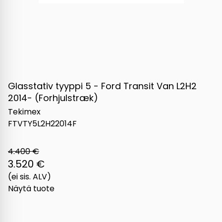
Glasstativ tyyppi 5 - Ford Transit Van L2H2
2014- (Forhjulstræk)
Tekimex
FTVTY5L2H22014F
4.400 €
3.520 €
(ei sis. ALV)
Näytä tuote