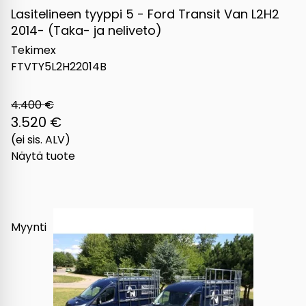
Lasitelineen tyyppi 5 - Ford Transit Van L2H2
2014- (Taka- ja neliveto)
Tekimex
FTVTY5L2H22014B
4.400 €
3.520 €
(ei sis. ALV)
Näytä tuote
Myynti