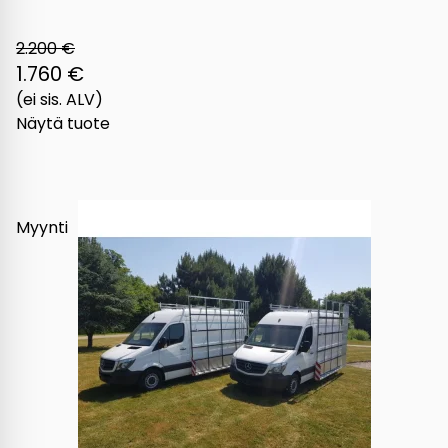
2.200 €
1.760 €
(ei sis. ALV)
Näytä tuote
Myynti