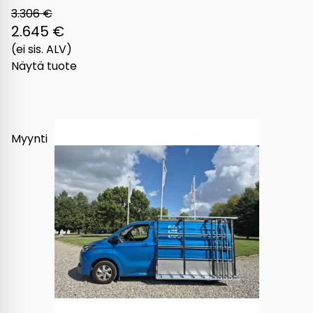
3.306 €
2.645 €
(ei sis. ALV)
Näytä tuote
Myynti