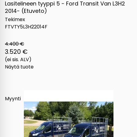
Lasitelineen tyyppi 5 - Ford Transit Van L3H2
2014- (Etuveto)
Tekimex
FTVTY5L3H22014F
4.400 €
3.520 €
(ei sis. ALV)
Näytä tuote
Myynti