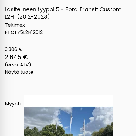
Lasitelineen tyyppi 5 - Ford Transit Custom
L2H1 (2012-2023)
Tekimex
FTCTY5L2H12012
3.306 €
2.645 €
(ei sis. ALV)
Näytä tuote
Myynti