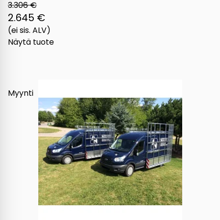
3.306 €
2.645 €
(ei sis. ALV)
Näytä tuote
Myynti