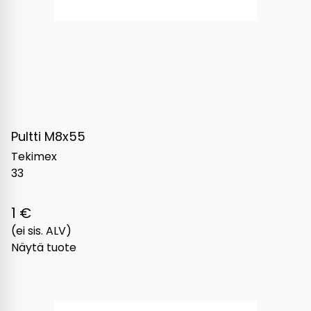
Pultti M8x55
Tekimex
33
1 €
(ei sis. ALV)
Näytä tuote