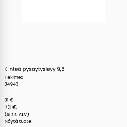
Kiinteä pysäytyslevy 9,5
Tekimex
34943
91 €
73 €
(ei sis. ALV)
Näytä tuote