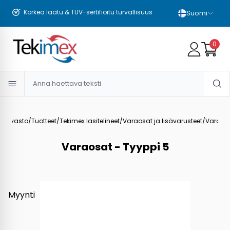
Korkea laatu & TÜV-sertifioitu turvallisuus
Suomi
0
ekuvasto
/
Tuotteet
/
Tekimex lasitelineet
/
Varaosat ja lisävarusteet
/
Varaosa
Varaosat - Tyyppi 5
Myynti