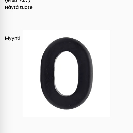
(ei sis. ALV)
Näytä tuote
Myynti