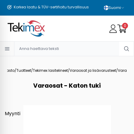
Räätälöity ajoneuvollesi ja tarpeisiisi
Suomi
0
ekuvasto
/
Tuotteet
/
Tekimex lasitelineet
/
Varaosat ja lisävarusteet
/
Varaosat
Varaosat - Katon tuki
Myynti