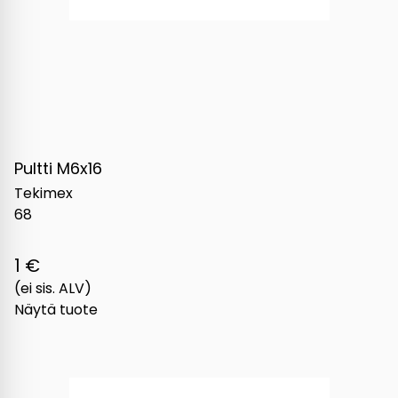
Pultti M6x16
Tekimex
68
1 €
(ei sis. ALV)
Näytä tuote