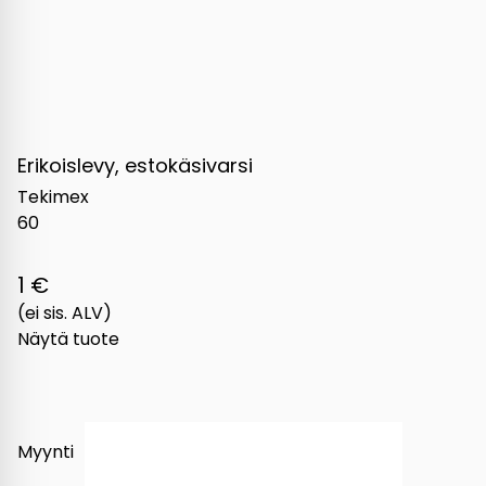
Erikoislevy, estokäsivarsi
Tekimex
60
1 €
(ei sis. ALV)
Näytä tuote
Myynti