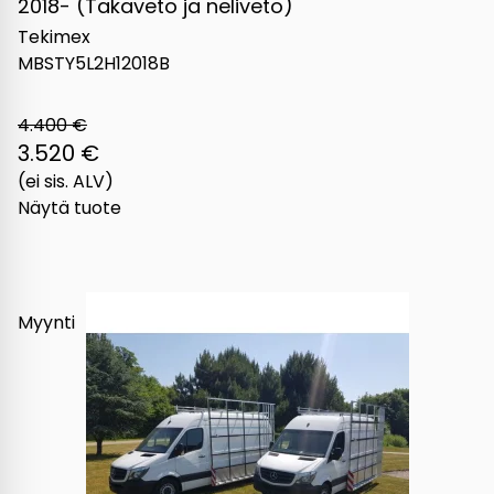
2018- (Takaveto ja neliveto)
Tekimex
MBSTY5L2H12018B
4.400 €
3.520 €
(ei sis. ALV)
Näytä tuote
Myynti