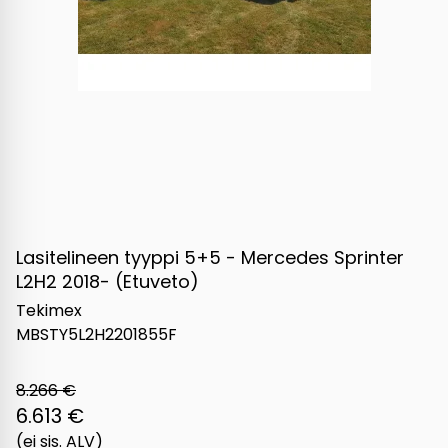
Lasitelineen tyyppi 5+5 - Mercedes Sprinter
L2H2 2018- (Etuveto)
Tekimex
MBSTY5L2H2201855F
8.266 €
6.613 €
(ei sis. ALV)