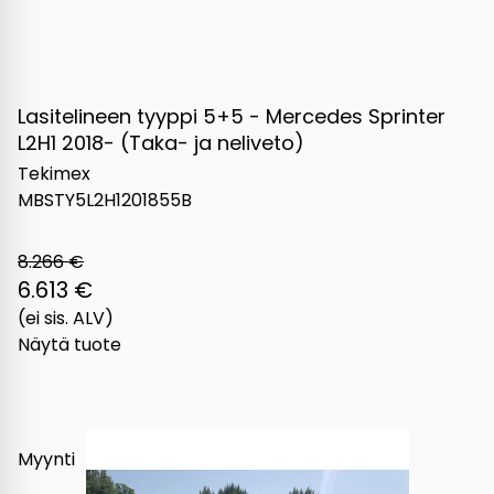
Lasitelineen tyyppi 5+5 - Mercedes Sprinter
L2H1 2018- (Taka- ja neliveto)
Tekimex
MBSTY5L2H1201855B
8.266 €
6.613 €
(ei sis. ALV)
Näytä tuote
Myynti