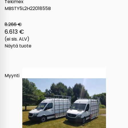
Tekimex
MBSTY5L2H2201855B
8.266 €
6.613 €
(ei sis. ALV)
Näytä tuote
Myynti