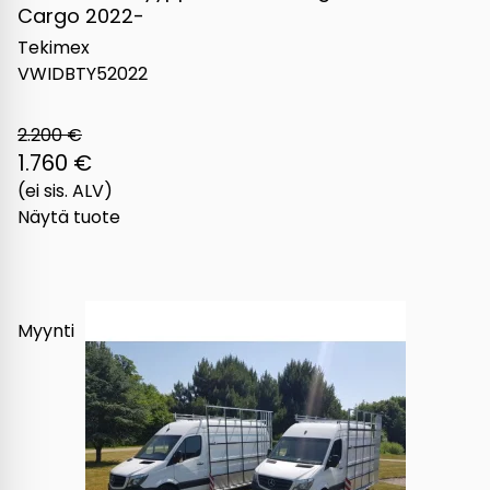
Cargo 2022-
Tekimex
VWIDBTY52022
2.200 €
1.760 €
(ei sis. ALV)
Näytä tuote
Myynti