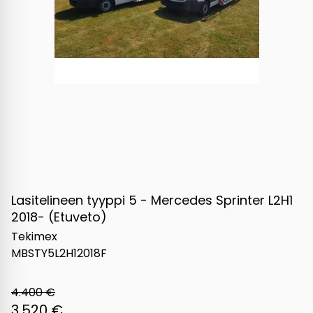
Lasitelineen tyyppi 5 - Mercedes Sprinter L2H1
2018- (Etuveto)
Tekimex
MBSTY5L2H12018F
4.400 €
3.520 €