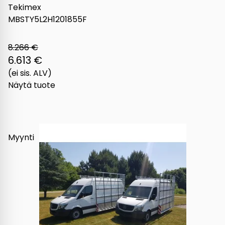
Tekimex
MBSTY5L2H1201855F
8.266 €
6.613 €
(ei sis. ALV)
Näytä tuote
Myynti