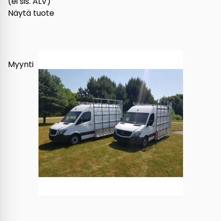
(ei sis. ALV)
Näytä tuote
Myynti