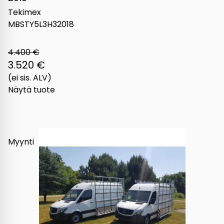
Tekimex
MBSTY5L3H32018
4.400 €
3.520 €
(ei sis. ALV)
Näytä tuote
Myynti