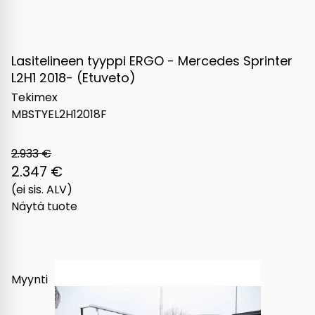
Lasitelineen tyyppi ERGO - Mercedes Sprinter
L2H1 2018- (Etuveto)
Tekimex
MBSTYEL2H12018F
2.933 €
2.347 €
(ei sis. ALV)
Näytä tuote
Myynti