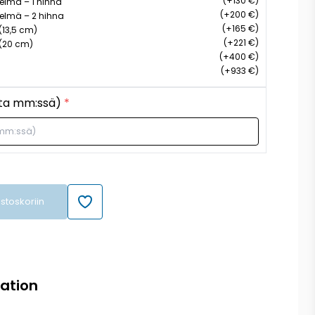
(+130 €)
telmä – 1 hihna
(+200 €)
stelmä – 2 hihna
(+165 €)
(13,5 cm)
(+221 €)
(20 cm)
(+400 €)
(+933 €)
ita mm:ssä)
*
ostoskoriin
mation