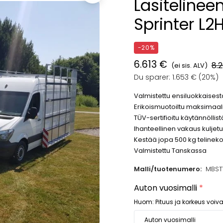
Lasitelinee
Sprinter L2
-20%
6.613 €
8.
(ei sis. ALV)
Du sparer: 1.653 € (20%)
Valmistettu ensiluokkaisest
Erikoismuotoiltu maksimaal
TÜV-sertifioitu käytännöllis
Ihanteellinen vakaus kuljet
Kestää jopa 500 kg telineko
Valmistettu Tanskassa
Malli/tuotenumero:
MBST
Auton vuosimalli
*
Huom: Pituus ja korkeus voiva