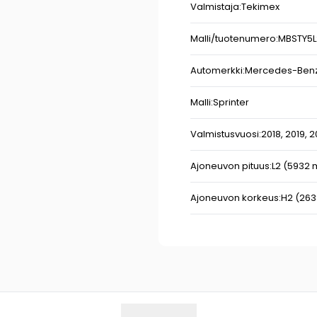
Valmistaja:
Tekimex
Malli/tuotenumero:
MBSTY5L
Automerkki:
Mercedes-Ben
Malli:
Sprinter
Valmistusvuosi:
2018,
2019,
2
Ajoneuvon pituus:
L2 (5932
Ajoneuvon korkeus:
H2 (26