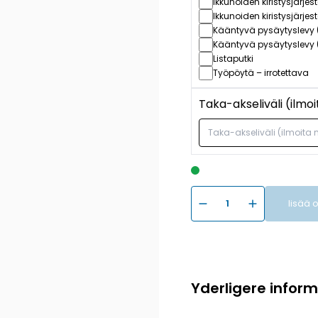
Ikkunoiden kiristysjärjes
Ikkunoiden kiristysjärje
Kääntyvä pysäytyslevy 
Kääntyvä pysäytyslevy 
Listaputki
Työpöytä – irrotettava
Taka-akseliväli (ilmo
lisää 
Yderligere infor