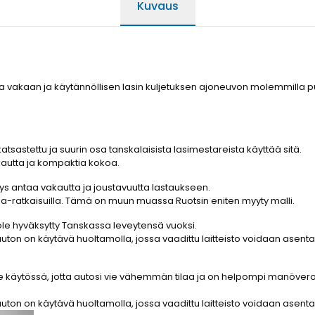
Kuvaus
aa vakaan ja käytännöllisen lasin kuljetuksen ajoneuvon molemmilla puo
atsastettu ja suurin osa tanskalaisista lasimestareista käyttää sitä.
akautta ja kompaktia kokoa.
eys antaa vakautta ja joustavuutta lastaukseen.
kkuna-ratkaisuilla. Tämä on muun muassa Ruotsin eniten myyty malli.
ole hyväksytty Tanskassa leveytensä vuoksi.
auton on käytävä huoltamolla, jossa vaadittu laitteisto voidaan asentaa
ei ole käytössä, jotta autosi vie vähemmän tilaa ja on helpompi manöver
auton on käytävä huoltamolla, jossa vaadittu laitteisto voidaan asentaa