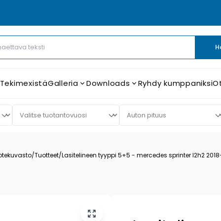
H
 Tekimexistä
Galleria
Downloads
Ryhdy kumppaniksi
O
otekuvasto
/
Tuotteet
/
Lasitelineen tyyppi 5+5 - mercedes sprinter l2h2 2018