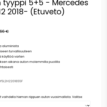
n tyyppi 5+5 - Mercedes
H2 2018- (Etuveto)
266 €
a alumiinista
iseen turvallisuuteen
tä käyttöä varten
uksen aikana auton molemmilla puolilla
htaisesti
Y5L2H2201855F
t vaihdella hieman riippuen auton vuosimallista. Valitse: