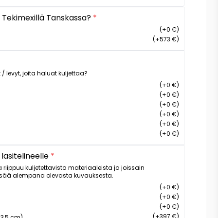
 Tekimexillä Tanskassa?
*
(+0 €)
(+573 €)
 / levyt, joita haluat kuljettaa?
(+0 €)
(+0 €)
(+0 €)
(+0 €)
(+0 €)
(+0 €)
 lasitelineelle
*
a riippuu kuljetettavista materiaaleista ja joissain
isää alempana olevasta kuvauksesta.
(+0 €)
(+0 €)
(+0 €)
(+397 €)
(13,5 cm)