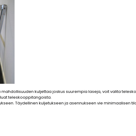
 mahdollisuuden kuljettaa joskus suurempia laseja, voit valita telesk
luat teleskooppitangoista.
itykseen. Täydellinen kuljetukseen ja asennukseen vie minimaalisen tila