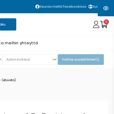
Seuraa meitä Facebookissa
Suomi
0
aku
ta meihin yhteyttä
Valitse suodattimet
- (etuveto)