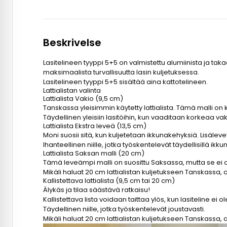
Beskrivelse
Lasitelineen tyyppi 5+5 on valmistettu alumiinista ja tak
maksimaalista turvallisuutta lasin kuljetuksessa.
Lasitelineen tyyppi 5+5 sisältää aina kattotelineen.
Lattialistan valinta
Lattialista Vakio (9,5 cm)
Tanskassa yleisimmin käytetty lattialista. Tämä malli on k
Täydellinen yleisiin lasitöihin, kun vaaditaan korkeaa v
Lattialista Ekstra leveä (13,5 cm)
Moni suosii sitä, kun kuljetetaan ikkunakehyksiä. Lisälev
Ihanteellinen niille, jotka työskentelevät täydellisillä i
Lattialista Saksan malli (20 cm)
Tämä leveämpi malli on suosittu Saksassa, mutta se ei 
Mikäli haluat 20 cm lattialistan kuljetukseen Tanskassa, 
Kallistettava lattialista (9,5 cm tai 20 cm)
Älykäs ja tilaa säästävä ratkaisu!
Kallistettava lista voidaan taittaa ylös, kun lasiteline 
Täydellinen niille, jotka työskentelevät joustavasti.
Mikäli haluat 20 cm lattialistan kuljetukseen Tanskassa, 