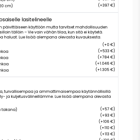
(+397 €)
 (20 cm)
aiselle lasitelineelle
n päivittäiseen käyttöön mutta tarvitset mahdollisuuden
lloin tällöin – Vie vain vähän tilaa, kun sitä ei käytetä.
oa haluat. Lue lisää alempana olevasta kuvauksesta.
(+0 €)
(+533 €)
ankoa
(+784 €)
ankoa
(+1.046 €)
ankoa
(+1.305 €)
ankoa
a, turvallisempaa ja ammattimaisempaa käytännöllisillä
tely- ja kuljetusvälineillämme. Lue lisää alempana olevasta
(+57 €)
a takana)
(+93 €)
(+106 €)
(+110 €)
(+113 €)