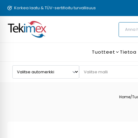
Korkea laatu & TÜV-sertifioitu turvallisuus
Tuotteet
Tietoa
Home
/
Tu