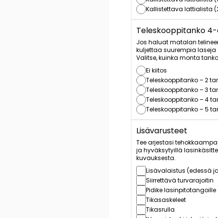
Kallistettava lattialista
Teleskooppitanko 4-os
Jos haluat matalan telinee
kuljettaa suurempia laseja si
Valitse, kuinka monta tank
Ei kiitos
Teleskooppitanko – 2 t
Teleskooppitanko – 3 t
Teleskooppitanko – 4 t
Teleskooppitanko – 5 t
Lisävarusteet
Tee arjestasi tehokkaampa
ja hyväksytyillä lasinkäsit
kuvauksesta.
Lisävalaistus (edessä j
Siirrettävä turvarajoitin
Pidike lasinpitotangoille
Tikasaskeleet
Tikasrulla