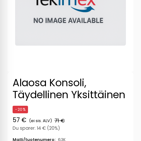
Alaosa Konsoli,
Täydellinen Yksittäinen
-20%
57 €
71 €
(ei sis. ALV)
Du sparer: 14 € (20%)
Malli/tuotenumero:
63K