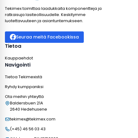
Tekimex toimittaa laadukkaita komponentteja ja
ratkaisuja lasiteollisuudelle. Keskitymme
luotettavuuteen ja asiantuntemukseen.
Seuraa meitä Facebookissa
Tietoa
Kauppaehdot
Navigointi
Tietoa Tekimexistä
Ryhdy kumppaniksi
Ota meihin yhteyttä
Baldersbuen 21A
2640 Hedehusene
tekimex@tekimex.com
(+45) 46 56 03 43