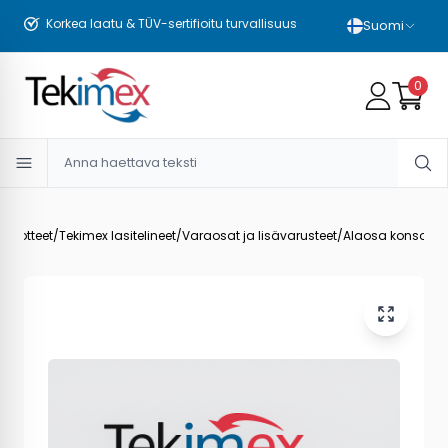
Korkea laatu & TÜV-sertifioitu turvallisuus
Suomi
0
/
Tuotteet
/
Tekimex lasitelineet
/
Varaosat ja lisävarusteet
/
Alaosa konsoli, t