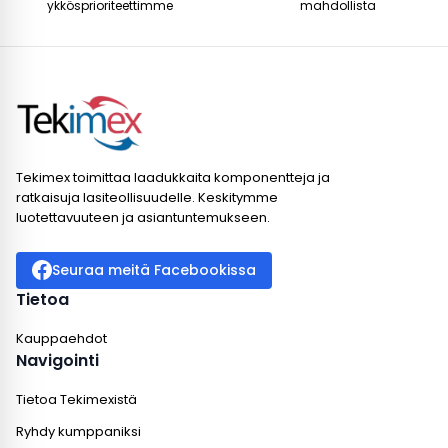
ykkösprioriteettimme
mahdollista
Tekimex toimittaa laadukkaita komponentteja ja
ratkaisuja lasiteollisuudelle. Keskitymme
luotettavuuteen ja asiantuntemukseen.
Seuraa meitä Facebookissa
Tietoa
Kauppaehdot
Navigointi
Tietoa Tekimexistä
Ryhdy kumppaniksi