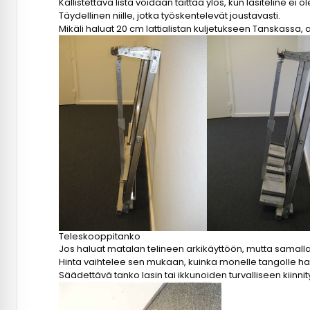
Kallistettava lista voidaan taittaa ylös, kun lasiteline 
Täydellinen niille, jotka työskentelevät joustavasti.
Mikäli haluat 20 cm lattialistan kuljetukseen Tanskassa, 
Teleskooppitanko
Jos haluat matalan telineen arkikäyttöön, mutta samalla
Hinta vaihtelee sen mukaan, kuinka monelle tangolle ha
Säädettävä tanko lasin tai ikkunoiden turvalliseen kiinn