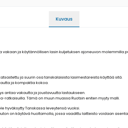
Kuvaus
aa vakaan ja käytännöllisen lasin kuljetuksen ajoneuvon molemmilla puo
atsastettu ja suurin osa tanskalaisista lasimestareista käyttää sitä.
akautta ja kompaktia kokoa.
eys antaa vakautta ja joustavuutta lastaukseen.
kkuna-ratkaisuilla. Tämä on muun muassa Ruotsin eniten myyty malli.
ole hyväksytty Tanskassa leveytensä vuoksi.
auton on käytävä huoltamolla, jossa vaadittu laitteisto voidaan asentaa