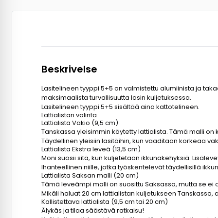
Beskrivelse
Lasitelineen tyyppi 5+5 on valmistettu alumiinista ja tak
maksimaalista turvallisuutta lasin kuljetuksessa.
Lasitelineen tyyppi 5+5 sisältää aina kattotelineen.
Lattialistan valinta
Lattialista Vakio (9,5 cm)
Tanskassa yleisimmin käytetty lattialista. Tämä malli on k
Täydellinen yleisiin lasitöihin, kun vaaditaan korkeaa v
Lattialista Ekstra leveä (13,5 cm)
Moni suosii sitä, kun kuljetetaan ikkunakehyksiä. Lisälev
Ihanteellinen niille, jotka työskentelevät täydellisillä i
Lattialista Saksan malli (20 cm)
Tämä leveämpi malli on suosittu Saksassa, mutta se ei 
Mikäli haluat 20 cm lattialistan kuljetukseen Tanskassa, 
Kallistettava lattialista (9,5 cm tai 20 cm)
Älykäs ja tilaa säästävä ratkaisu!