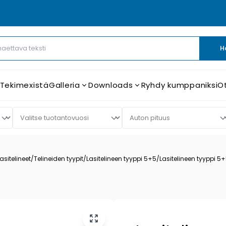
H
 Tekimexistä
Galleria
Downloads
Ryhdy kumppaniksi
O
asitelineet
/
Telineiden tyypit
/
Lasitelineen tyyppi 5+5
/
Lasitelineen tyyppi 5