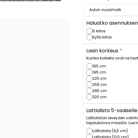
Haluatko asennuksen
Ei kiitos
Kyllä kiitos
Lasin korkeus
*
Kuinka korkeita ovat ne lasit
165 cm
195 cm
225 cm
255 cm
285 cm
320 cm
Lattialista 5-osaiselle
Lattialistan leveyden valint
tapauksissa maasta. Lue l
Lattialista (9,5 cm)
Lattialista (13,5 cm)