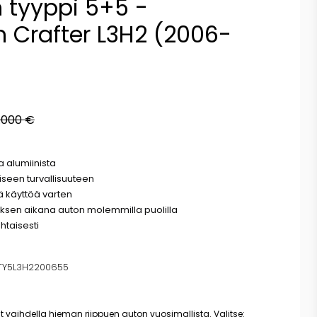
n tyyppi 5+5 -
 Crafter L3H2 (2006-
.000 €
a alumiinista
iseen turvallisuuteen
tä käyttöä varten
uksen aikana auton molemmilla puolilla
htaisesti
Y5L3H2200655
t vaihdella hieman riippuen auton vuosimallista. Valitse: