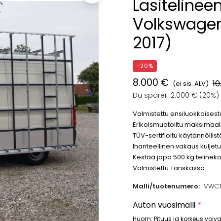
Lasitelinee
Volkswagen
2017)
-20%
8.000 €
10
(ei sis. ALV)
Du sparer: 2.000 € (20%)
Valmistettu ensiluokkaisest
Erikoismuotoiltu maksimaal
TÜV-sertifioitu käytännöllis
Ihanteellinen vakaus kuljet
Kestää jopa 500 kg telineko
Valmistettu Tanskassa
Malli/tuotenumero:
VWCT
Auton vuosimalli
*
Huom: Pituus ja korkeus voiva