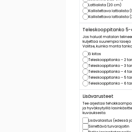
Lattialista (20 cm)
Kallistettava lattialista 
Kallistettava lattialista
Teleskooppitanko 5-os
Jos haluat matalan telinee
kuljettaa suurempia laseja si
Valitse, kuinka monta tank
Ei kiitos
Teleskooppitanko – 2 t
Teleskooppitanko – 3 t
Teleskooppitanko – 4 t
Teleskooppitanko – 5 t
Teleskooppitanko – 6 t
Lisävarusteet
Tee arjestasi tehokkaampa
ja hyväksytyillä lasinkäsit
kuvauksesta.
Lisävalaistus (edessä j
Siirrettävä turvarajoitin