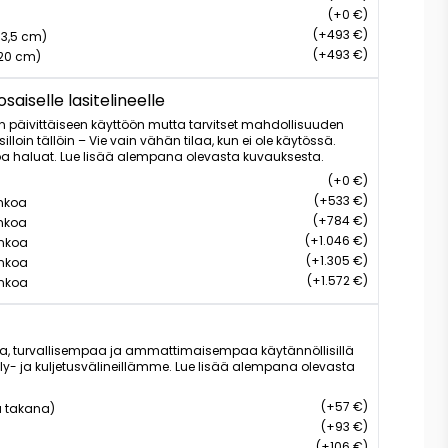
(+0 €)
(+493 €)
(13,5 cm)
(+493 €)
 (20 cm)
aiselle lasitelineelle
n päivittäiseen käyttöön mutta tarvitset mahdollisuuden
lloin tällöin – Vie vain vähän tilaa, kun ei ole käytössä.
oa haluat. Lue lisää alempana olevasta kuvauksesta.
(+0 €)
(+533 €)
ankoa
(+784 €)
ankoa
(+1.046 €)
ankoa
(+1.305 €)
ankoa
(+1.572 €)
ankoa
a, turvallisempaa ja ammattimaisempaa käytännöllisillä
tely- ja kuljetusvälineillämme. Lue lisää alempana olevasta
(+57 €)
a takana)
(+93 €)
(+106 €)