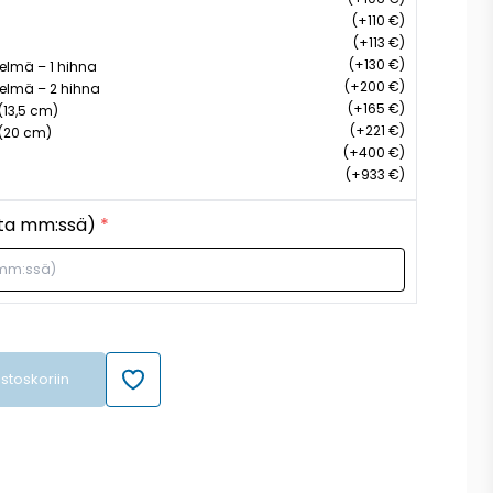
(+110 €)
(+113 €)
(+130 €)
telmä – 1 hihna
(+200 €)
stelmä – 2 hihna
(+165 €)
(13,5 cm)
(+221 €)
(20 cm)
(+400 €)
(+933 €)
ita mm:ssä)
*
ostoskoriin