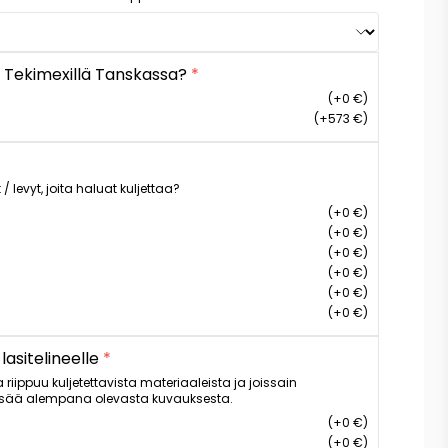
 Tekimexillä Tanskassa?
*
(+0 €)
(+573 €)
 / levyt, joita haluat kuljettaa?
(+0 €)
(+0 €)
(+0 €)
(+0 €)
(+0 €)
(+0 €)
 lasitelineelle
*
a riippuu kuljetettavista materiaaleista ja joissain
isää alempana olevasta kuvauksesta.
(+0 €)
(+0 €)