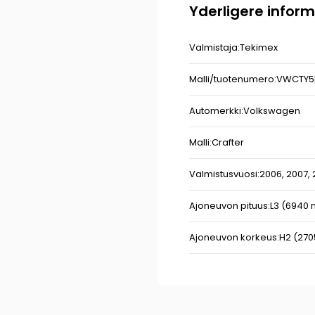
Yderligere infor
Valmistaja:
Tekimex
Malli/tuotenumero:
VWCTY5
Automerkki:
Volkswagen
Malli:
Crafter
Valmistusvuosi:
2006,
2007,
Ajoneuvon pituus:
L3 (6940
Ajoneuvon korkeus:
H2 (27