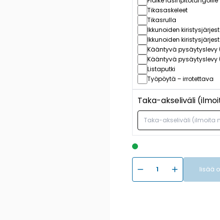
Pidike lasinpitotangoille
Tikasaskeleet
Tikasrulla
Ikkunoiden kiristysjärjes
Ikkunoiden kiristysjärje
Kääntyvä pysäytyslevy 
Kääntyvä pysäytyslevy 
Listaputki
Työpöytä – irrotettava
Taka-akseliväli (ilmo
lisää 