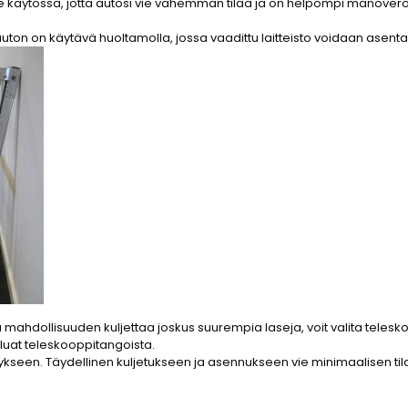
ei ole käytössä, jotta autosi vie vähemmän tilaa ja on helpompi manöver
auton on käytävä huoltamolla, jossa vaadittu laitteisto voidaan asentaa
 mahdollisuuden kuljettaa joskus suurempia laseja, voit valita telesk
luat teleskooppitangoista.
itykseen. Täydellinen kuljetukseen ja asennukseen vie minimaalisen tila