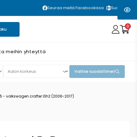
Seuraa meitä Facebookissa
Suomi
0
aku
ta meihin yhteyttä
Valitse suodattimet
+5 - volkswagen crafter l3h2 (2006-2017)