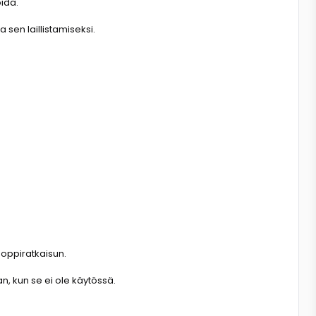
oida.
 sen laillistamiseksi.
ooppiratkaisun.
n, kun se ei ole käytössä.