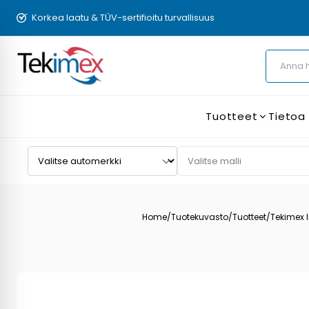
Korkea laatu & TÜV-sertifioitu turvallisuus
Tuotteet
Tietoa
Home
/
Tuotekuvasto
/
Tuotteet
/
Tekimex l